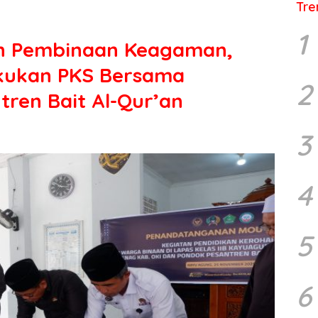
Tre
1
an Pembinaan Keagaman,
kukan PKS Bersama
2
ren Bait Al-Qur’an
3
4
5
6