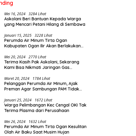
nding
Mei 16, 2024
3284 Lihat
Askolani Beri Bantuan Kepada Warga
yang Mencari Petani Hilang di Sembawa
Januari 15, 2025
3228 Lihat
Perumda Air Minum Tirta Ogan
Kabupaten Ogan Ilir Akan Berlakukan
Penyesuaian Tarif Air Februari Ini
Mei 20, 2024
2770 Lihat
Terima Kasih Pak Askolani, Sekarang
Kami Bisa Nikmati Jaringan Gas
Langsung ke Rumah
Maret 20, 2024
1784 Lihat
Pelanggan Perumda Air Minum, Ajak
Preman Agar Sambungan PAM Tidak
Putus
Januari 25, 2024
1672 Lihat
Warga Pelimbangan Kec Cengal OKI Tak
Terima Plasma dari Perusahaan
Mei 26, 2024
1632 Lihat
Perumda Air Minum Tirta Ogan Kesulitan
Olah Air Baku Saat Musim Hujan