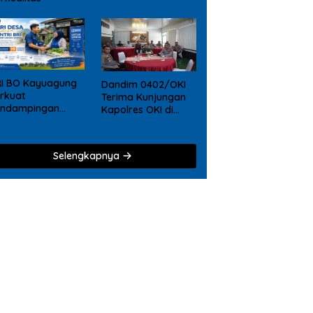
RI BO Kayuagung
Dandim 0402/OKI
rkuat
Terima Kunjungan
endampingan
Kapolres OKI di
KM, Mantri Hadir
Makodim, Perkuat
ri Desa ke Desa
Soliditas TNI – Polri
Selengkapnya