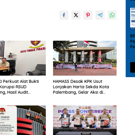
B
Pe
P
UM
da
I Perkuat Alat Bukti
HAMASS Desak KPK Usut
Korupsi RSUD
Lonjakan Harta Sekda Kota
g, Hasil Audit
Palembang, Gelar Aksi di
 Negara Jadi Penentu
Gedung Merah Putih
rikutnya