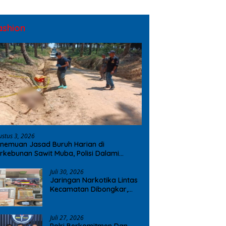
ashion
ustus 3, 2026
nemuan Jasad Buruh Harian di
rkebunan Sawit Muba, Polisi Dalami
ugaan Penyebab Kematian
Juli 30, 2026
Jaringan Narkotika Lintas
Kecamatan Dibongkar,
Polres OKI Amankan Sabu
dan Ekstasi
Juli 27, 2026
Polri Berkomitmen Dan