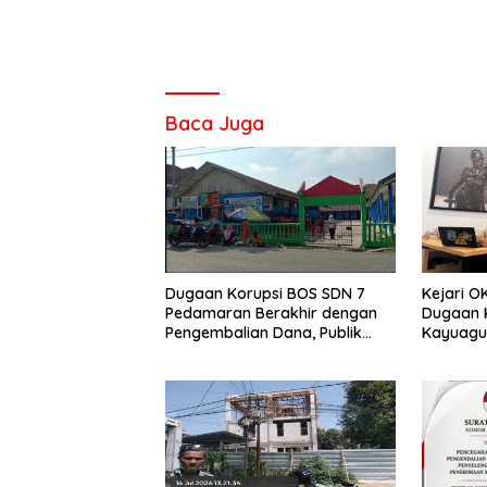
Baca Juga
Dugaan Korupsi BOS SDN 7
Kejari OK
Pedamaran Berakhir dengan
Dugaan 
Pengembalian Dana, Publik
Kayuagun
Soroti Sikap Disdik OKI
Kerugian
Tahap Be