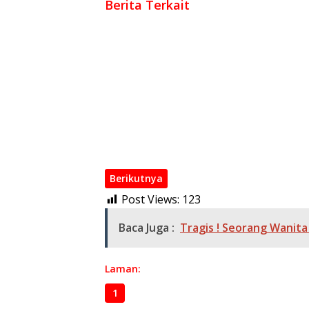
Berita Terkait
Dugaan Korupsi BOS SDN 7 Pedamaran Berak
Disdik OKI
Kejari OKI Perkuat Alat Bukti Dugaan Korup
Penentu Tahap Berikutnya
HAMASS Desak KPK Usut Lonjakan Harta Sek
Proyek Kantor PCNU-MUI-DMI Bekasi Diduga 
Surat Edaran KPK Tegaskan: Titip Siswa, Pu
Polres OKI Bongkar Kasus Korupsi KCP Pos A
Berikutnya
Post Views:
123
Baca Juga :
Tragis ! Seorang Wanit
Laman:
1
2
3