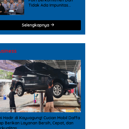
Tidak Ada Impunitas
Terhadap Pelanggaran
Tindak Pidana Narkoba
Selengkapnya
usiness
ni Hadir di Kayuagung! Cucian Mobil Daffa
ap Berikan Layanan Bersih, Cepat, dan
rkualitas