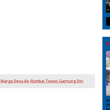
hir dengan Pengembalian Dana, Publik Soroti Sikap
si RSUD Kayuagung, Hasil Audit Kerugian Negara Jadi
da Kota Palembang, Gelar Aksi di Gedung Merah Putih
Lalai Abaikan K3
B
ngli, dan Manipulasi Data SPMB Adalah Tindak Pidana
ir Sugihan, Negara Rugi Rp 4,67 M
a Warga Desa Air Rumbai Tewas Gantung Diri
Ki
Si
Be